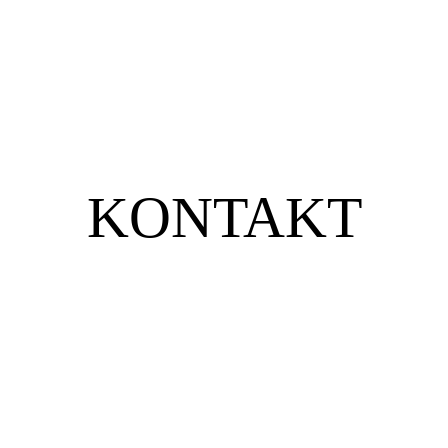
KONTAKT
Unsere Adresse
ELEKTRO-Hofinger GmbH & Co KG
Marktplatz 36
A-4724 Neukirchen am Walde